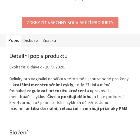
ZOBRAZIT VŠECHNY SOUVISEJÍCÍ PRODUKTY
Popis
Diskuze
Značka
Detailní popis produktu
Expirace: 6 dávek - 20. 9. 2026.
Bylinky pro vaginální napářku v této směsi jsou vhodné pro ženy
s
kratšími menstruačními cykly
, tedy 27 dní a méně.
Pomáhají
regulovat intenzitu krvácení
a upravovat
menstruační cyklus.
Čistí a posilují dělohu
, a také podporují
krvetvorbu, což je při kratších cyklech důležité. Jsou
očistné,
antibakteriální, relaxační
a
zmírňují příznaky PMS
.
Složení