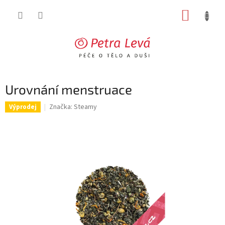
Přejít
NÁKUP
na
obsah
KOŠÍK
Urovnání menstruace
Značka:
Steamy
Výprodej