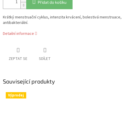
Přidat do košíku
Krátký menstruační cyklus, intenzita krvácení, bolestivá menstruace,
antibakteriální.
Detailní informace
ZEPTAT SE
SDÍLET
Související produkty
Výprodej