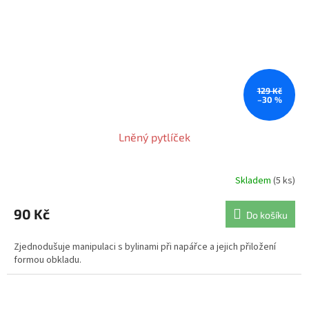
129 Kč
–30 %
Lněný pytlíček
Skladem
(5 ks)
90 Kč
Do košíku
Zjednodušuje manipulaci s bylinami při napářce a jejich přiložení
formou obkladu.