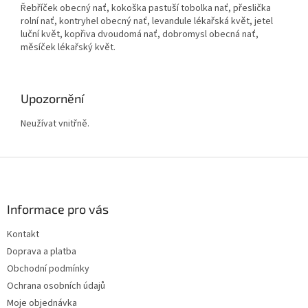
Řebříček obecný nať, kokoška pastuší tobolka nať, přeslička
rolní nať, kontryhel obecný nať, levandule lékařská květ, jetel
luční květ, kopřiva dvoudomá nať, dobromysl obecná nať,
měsíček lékařský květ.
Upozornění
Neužívat vnitřně.
Z
á
p
a
Informace pro vás
t
Kontakt
í
Doprava a platba
Obchodní podmínky
Ochrana osobních údajů
Moje objednávka