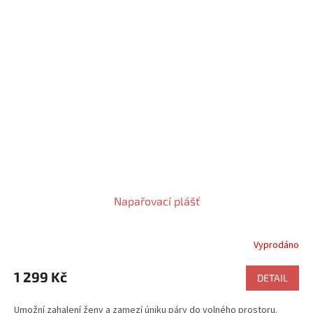
Napařovací plášť
Vyprodáno
1 299 Kč
DETAIL
Umožní zahalení ženy a zamezí úniku páry do volného prostoru.