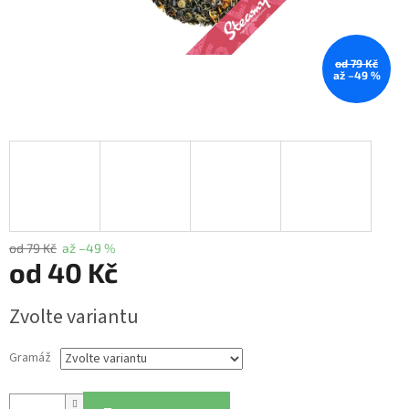
od 79 Kč
až –49 %
od 79 Kč
až –49 %
od
40 Kč
Měrná
Zvolte variantu
cena:
Gramáž