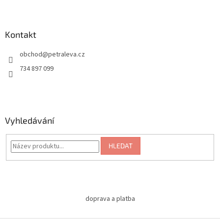
Kontakt
obchod
@
petraleva.cz
734 897 099
Vyhledávání
HLEDAT
doprava a platba