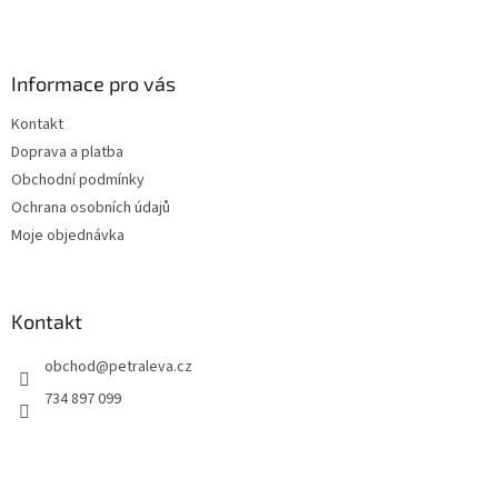
Z
á
p
a
Informace pro vás
t
Kontakt
í
Doprava a platba
Obchodní podmínky
Ochrana osobních údajů
Moje objednávka
Kontakt
obchod
@
petraleva.cz
734 897 099