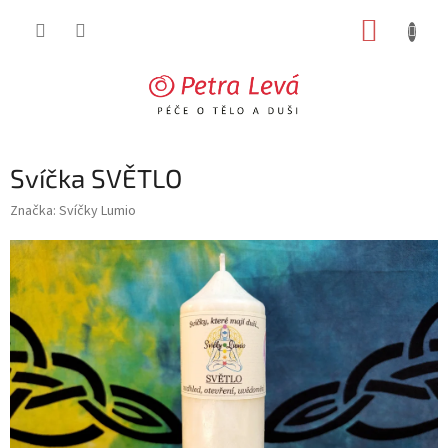
Přejít
NÁKUP
na
obsah
KOŠÍK
Svíčka SVĚTLO
Značka:
Svíčky Lumio