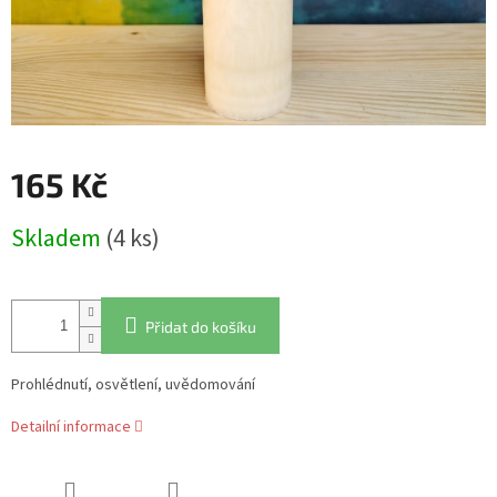
165 Kč
Měrná
Skladem
(4 ks)
cena:
Přidat do košíku
Prohlédnutí, osvětlení, uvědomování
Detailní informace