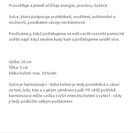
Prosvětluje a jemně očišťuje energie, prostory, bytosti.
Svíce, která podporuje prohlédnutí, osvětlení, uvědomění si
možností, poodhalení závoje nevědomosti.
Používáme ji, když potřebujeme na naší cestě rozsvítit pomocné
světlo např. když nevíme kudy kam a potřebujeme uvidět více.
Výška: 16 cm
Šířka: 5 cm
Délka hoření: max. 30 hodin
Svíce je harmonizující - doba hoření je tedy proměnlivá a závisí
na tom, kdo, kde a s jakým záměrem ji pálí. Při větší potřebě
harmonizace může svíčka zvýšit intenzitu hoření a vytéct - vždy
ji tedy podložte velkým podtáckem.