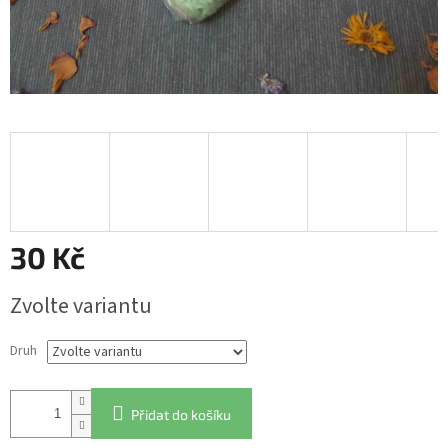
30 Kč
Měrná
Zvolte variantu
cena:
Druh
Přidat do košíku