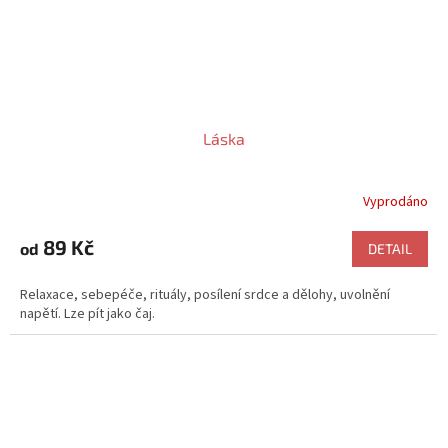
Láska
Vyprodáno
89 Kč
od
DETAIL
Relaxace, sebepéče, rituály, posílení srdce a dělohy, uvolnění
napětí. Lze pít jako čaj.