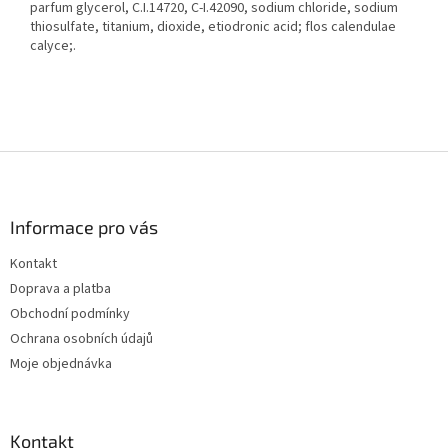
parfum glycerol, C.I.14720, C-I.42090, sodium chloride, sodium
thiosulfate, titanium, dioxide, etiodronic acid; flos calendulae
calyce;.
Z
á
p
a
Informace pro vás
t
Kontakt
í
Doprava a platba
Obchodní podmínky
Ochrana osobních údajů
Moje objednávka
Kontakt