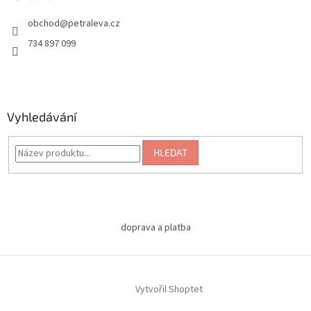
obchod
@
petraleva.cz
734 897 099
Vyhledávání
HLEDAT
doprava a platba
Vytvořil Shoptet